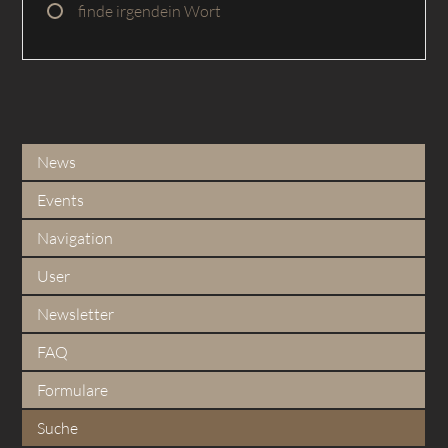
finde irgendein Wort
News
Events
Navigation
User
Newsletter
FAQ
Formulare
Suche